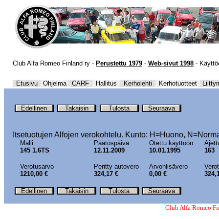
Club Alfa Romeo Finland ry -
Perustettu 1979
-
Web-sivut 1998
-
Käyttö
Etusivu
Ohjelma
CARF
Hallitus
Kerholehti
Kerhotuotteet
Liitty
Edellinen
Takaisin
Tulosta
Seuraava
Itsetuotujen Alfojen verokohtelu. Kunto:
H=Huono, N=Norma
Malli
Päätöspäivä
Otettu käyttöön
Ajett
145 1.6TS
12.11.2009
10.01.1995
163
Verotusarvo
Peritty autovero
Arvonlisävero
Vero
1210,00 €
324,17 €
0,00 €
324,
Edellinen
Takaisin
Tulosta
Seuraava
Club Alfa Romeo Fi